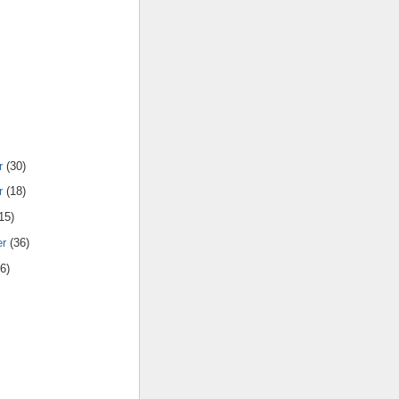
r
(30)
r
(18)
15)
er
(36)
6)