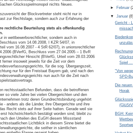
 Sachen Glücksspielmonopol nichts Neues.
►
Februar
(
zuversicht der Blockvertreter steht nicht nur in
▼
Januar
(8
rast zur Rechtslage, sondern auch zur Erfahrung der
Gericht - 
hre rechtliche Beurteilung stets als offenkundig
missach
n.
Biedenkopf
nur in wettbewerbsrechtlicher, sondern auch in
, Beschluss vom 14.08.2008, I KZR 54/07, in
unzuläs
rteil vom 16.08.2007 - 4 StR 62/07), in unionsrechtlicher
Rechnungs
.04.2006 (BVerfG, Beschluss vom 27.04.2005 – 1 BvR
ungsrechtlicher Hinsicht (BVerfG, Urteil vom 28.03.2006
Glückss
 ferner insoweit jeweils für die Zeit vor dem
Spiel ...
undesverfassungsgerichts, für die sog. Übergangszeit,
rachtung nur für den Freistaat Bayern gab, und nach den
"Von wegen
undesverwaltungsgerichts nun auch für die Zeit nach
SPD-Bun
spielstaatsvertrags.
Die neuen
en rechtsstaatlichen Befunden, dass die betroffenen
Horak
er so viele Jahre bei vielen Obergerichten und den
Glücksspie
unternehmen trotz deren Grundrechtsbindung ungehört
ie - anders als die Länder, ihre Obergerichte und ihre
(GlüStV
das Recht stets auf ihrer Seite hatten. Gerade weil sie
BGH: Kei
 erst höchstrichterlich bestätigt worden sind, bleibt zu
 nach den Urteilen des EuGH diesem Missstand
Wettbew
echtsstaatlichen Lichtblick in diesem Sinne bietet die
Sportwet
Verwaltungsgerichte, die seither in sämtlichen
n einhellig Flagge gezeigt haben.