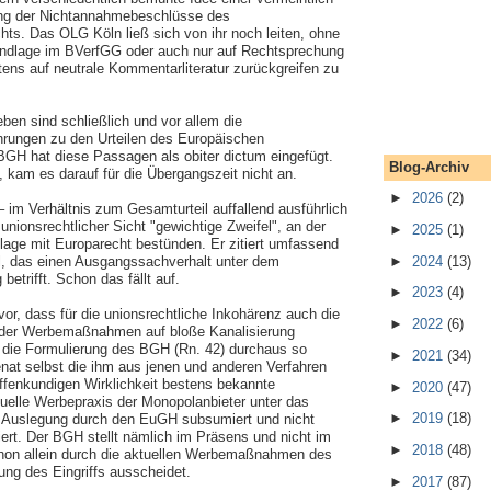
ng der Nichtannahmebeschlüsse des
ts. Das OLG Köln ließ sich von ihr noch leiten, ohne
undlage im BVerfGG oder auch nur auf Rechtsprechung
ens auf neutrale Kommentarliteratur zurückgreifen zu
ben sind schließlich und vor allem die
hrungen zu den Urteilen des Europäischen
BGH hat diese Passagen als obiter dictum eingefügt.
Blog-Archiv
, kam es darauf für die Übergangszeit nicht an.
►
2026
(2)
 im Verhältnis zum Gesamturteil auffallend ausführlich
nionsrechtlicher Sicht "gewichtige Zweifel", an der
►
2025
(1)
slage mit Europarecht bestünden. Er zitiert umfassend
►
2024
(13)
l, das einen Ausgangssachverhalt unter dem
betrifft. Schon das fällt auf.
►
2023
(4)
or, dass für die unionsrechtliche Inkohärenz auch die
►
2022
(6)
der Werbemaßnahmen auf bloße Kanalisierung
 die Formulierung des BGH (Rn. 42) durchaus so
►
2021
(34)
enat selbst die ihm aus jenen und anderen Verfahren
ffenkundigen Wirklichkeit bestens bekannte
►
2020
(47)
tuelle Werbepraxis der Monopolanbieter unter das
►
2019
(18)
 Auslegung durch den EuGH subsumiert und nicht
iert. Der BGH stellt nämlich im Präsens und nicht im
►
2018
(48)
chon allein durch die aktuellen Werbemaßnahmen des
ung des Eingriffs ausscheidet.
►
2017
(87)