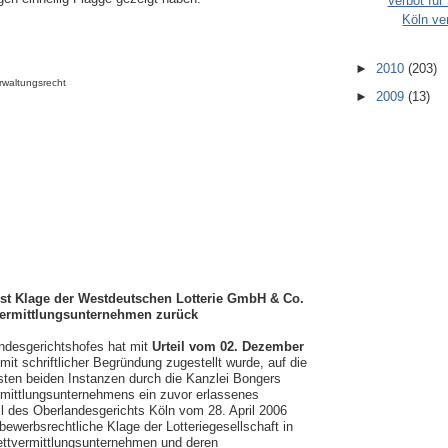
Verbot fü
Köln ver
►
2010
(203)
rwaltungsrecht
►
2009
(13)
st Klage der Westdeutschen Lotterie GmbH & Co.
ermittlungsunternehmen zurück
undesgerichtshofes hat mit
Urteil vom 02. Dezember
 mit schriftlicher Begründung zugestellt wurde, auf die
rsten beiden Instanzen durch die Kanzlei Bongers
rmittlungsunternehmens ein zuvor erlassenes
eil des Oberlandesgerichts Köln vom 28. April 2006
ewerbsrechtliche Klage der Lotteriegesellschaft in
tvermittlungsunternehmen und deren